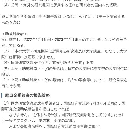
（ｵ）招聘 ：海外の研究機関に所属する優れた研究者の国内への招聘。
※大学院生学会派遣，学会報告派遣，招聘については，リモート実施する
ものを含む
＜助成対象者＞
次に該当し，2022年12月15日～2023年11月末日の間に出発，又は招聘を予
定している者。
（ｱ）日本の大学・研究機関に所属する研究者及び大学院生。ただし，大学
院生は招聘には応募できません。
（ｲ）国際研究交流を行うのに充分な語学力を有する者。
（ｳ）上記＜助成対象＞－(ｱ)の場合は，日本の大学院に在学中の大学院生に
限る。
（ｴ）上記＜助成対象＞－(ｲ)の場合は，海外の学会等において，研究発表を
自ら行う者。
助成金受領者の報告義務
（ｱ）国際研究交流助成金受領者は，国際研究交流終了後3ヵ月以内に，国
際研究交流助成報告書を提出しなければ
なりません。（招聘の場合は，国際研究交流活動として開催したセミ
ナー等のプログラム，案内状，会場の写真，
および参加者名簿を，国際研究交流助成報告書に添付）