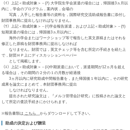
（ｲ）上記＜助成対象＞－(ｱ) 大学院生学会派遣の場合には，帰国後3ヵ月以
内に，学会のプログラム，案内状，会場の
写真，入手した報告書等の資料を，国際研究交流助成報告書に添付し
財団事務局に提出しなければなりません。
（ｳ）上記＜助成対象＞－(ｲ)学会報告派遣，および上記＜助成対象＞－(ｳ)
短期派遣の場合には，帰国後3ヵ月以内に，
海外の学会またはワークショップ等で報告した英文原稿またはそれを
修正した原稿を財団事務局に提出しなければ
なりません。財団では，英文チェック等を含む所定の手続きを経た上
で，財団ＨＰ上にディスカッションペーパー
として掲載します。
（ｴ）上記＜助成対象＞－(ｴ)中期派遣において，派遣期間が12ヵ月を超え
る場合は，その期間の２分の１の月数が経過後
3ヵ月以内に研究助成中間報告書を，また帰国後１年以内に，その研究
成果を論文にまとめて，本財団事務局に提出
しなければなりません。
提出された研究論文は，『メルコ管理会計研究』に投稿された論文と
して所定の査読手続きにかけられます。
※報告書類は
こちら
からダウンロードして下さい。
助成の決定および贈呈