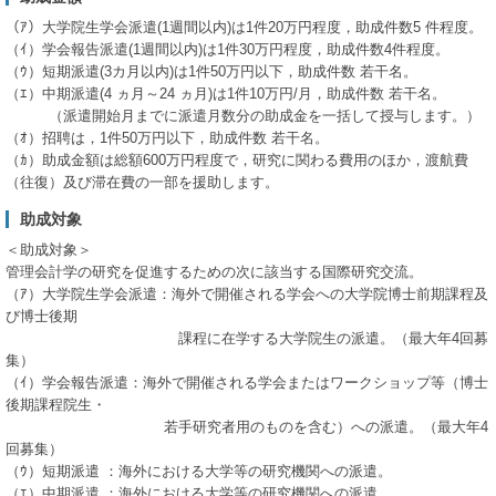
（ｱ）大学院生学会派遣(1週間以内)は1件20万円程度，助成件数5 件程度。
（ｲ）学会報告派遣(1週間以内)は1件30万円程度，助成件数4件程度。
（ｳ）短期派遣(3カ月以内)は1件50万円以下，助成件数 若干名。
（ｴ）中期派遣(4 ヵ月～24 ヵ月)は1件10万円/月，助成件数 若干名。
（派遣開始月までに派遣月数分の助成金を一括して授与します。）
（ｵ）招聘は，1件50万円以下，助成件数 若干名。
（ｶ）助成金額は総額600万円程度で，研究に関わる費用のほか，渡航費
（往復）及び滞在費の一部を援助します。
助成対象
＜助成対象＞
管理会計学の研究を促進するための次に該当する国際研究交流。
（ｱ）大学院生学会派遣：海外で開催される学会への大学院博士前期課程及
び博士後期
課程に在学する大学院生の派遣。（最大年4回募
集）
（ｲ）学会報告派遣：海外で開催される学会またはワークショップ等（博士
後期課程院生・
若手研究者用のものを含む）への派遣。（最大年4
回募集）
（ｳ）短期派遣 ：海外における大学等の研究機関への派遣。
（ｴ）中期派遣 ：海外における大学等の研究機関への派遣。