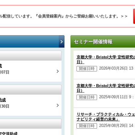
ル配信しています。『会員登録案内』からご登録お願いいたします。＞＞
セミナー開催情報
京都大学・Bristol大学 定性研
日）
成
2026年03月26日 1
開催日時
月07日
京都大学・Bristol大学 定性研
日）
2025年09月11日 
開催日時
助成
月30日
リサーチ・プラクティカル・ウ
ナビリティ経営の未来」
2025年08月29日 1
開催日時
研究交流助成