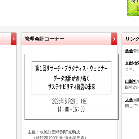
管理会計コーナー
リン
学会
管
文献検
ます。
出版社
版社の
大学
当
贈して
主催：牧誠財団特別研究助成
（特研2019001号 清水孝代表）