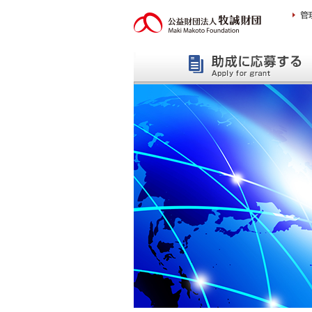
本
文
へ