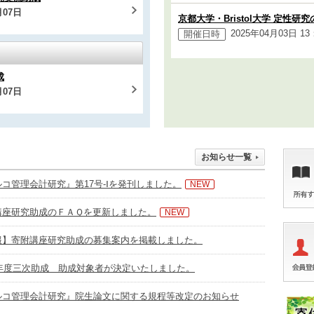
月07日
京都大学・Bristol大学 定性
2025年04月03日 1
開催日時
成
月07日
お知らせ一覧
コ管理会計研究』第17号-Ⅰを発刊しました。
NEW
講座研究助成のＦＡＱを更新しました。
NEW
報】寄附講座研究助成の募集案内を掲載しました。
26年度三次助成 助成対象者が決定いたしました。
ルコ管理会計研究』院生論文に関する規程等改定のお知らせ