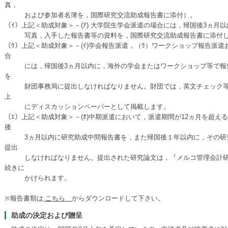
真，
および参加者名簿を，国際研究交流助成報告書に添付）。
（ｲ）上記＜助成対象＞－(ｱ) 大学院生学会派遣の場合には，帰国後3ヵ
写真，入手した報告書等の資料を，国際研究交流助成報告書に添付し
（ｳ）上記＜助成対象＞－(ｲ)学会報告派遣，（ｳ）ワークショップ報告派遣
合
には，帰国後3ヵ月以内に，海外の学会またはワークショップ等で報告
を
財団事務局に提出しなければなりません。財団では，英文チェック等
上
にディスカッションペーパーとして掲載します。
（ｴ）上記＜助成対象＞－(ｵ)中期派遣において，派遣期間が12ヵ月を超
後
3ヵ月以内に研究助成中間報告書を，また帰国後１年以内に，その研究
提出
しなければなりません。提出された研究論文は，『メルコ管理会計研
続きに
かけられます。
※報告書類は
こちら
からダウンロードして下さい。
助成の決定および贈呈