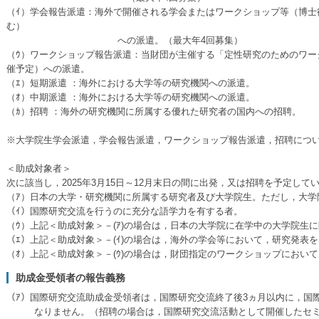
（ｲ）学会報告派遣：海外で開催される学会またはワークショップ等（博士
む）
への派遣。（最大年4回募集）
（ｳ）ワークショップ報告派遣：当財団が主催する「定性研究のためのワーク
催予定）への派遣。
（ｴ）短期派遣 ：海外における大学等の研究機関への派遣。
（ｵ）中期派遣 ：海外における大学等の研究機関への派遣。
（ｶ）招聘 ：海外の研究機関に所属する優れた研究者の国内への招聘。
※大学院生学会派遣，学会報告派遣，ワークショップ報告派遣，招聘につ
＜助成対象者＞
次に該当し，2025年3月15日～12月末日の間に出発，又は招聘を予定して
（ｱ）日本の大学・研究機関に所属する研究者及び大学院生。ただし，大学
（ｲ）国際研究交流を行うのに充分な語学力を有する者。
（ｳ）上記＜助成対象＞－(ｱ)の場合は，日本の大学院に在学中の大学院生
（ｴ）上記＜助成対象＞－(ｲ)の場合は，海外の学会等において，研究発表
（ｵ）上記＜助成対象＞－(ｳ)の場合は，財団指定のワークショップにおい
助成金受領者の報告義務
（ｱ）国際研究交流助成金受領者は，国際研究交流終了後3ヵ月以内に，国
なりません。（招聘の場合は，国際研究交流活動として開催したセミ