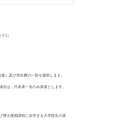
（※1）
）
（往復）及び滞在費の一部を援助します。
場合は，代表者一名のみ派遣とします。
び博士後期課程に在学する大学院生の派