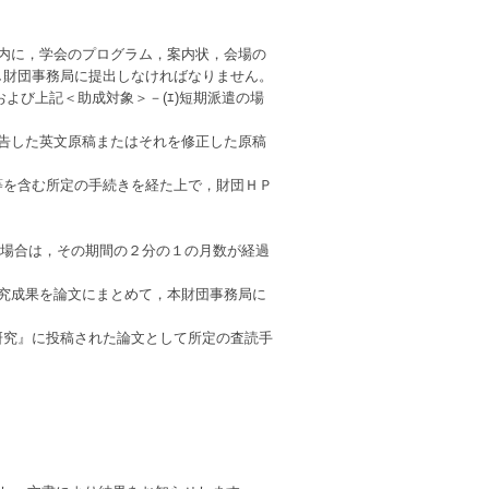
月以内に，学会のプログラム，案内状，会場の
財団事務局に提出しなければなりません。
および上記＜助成対象＞－(ｴ)短期派遣の場
した英文原稿またはそれを修正した原稿
を含む所定の手続きを経た上で，財団ＨＰ
える場合は，その期間の２分の１の月数が経過
成果を論文にまとめて，本財団事務局に
究』に投稿された論文として所定の査読手