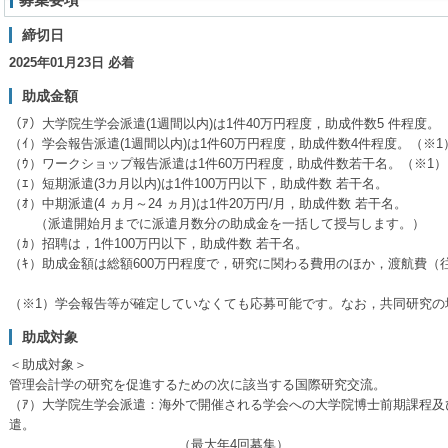
締切日
2025年01月23日 必着
助成金額
（ｱ）大学院生学会派遣(1週間以内)は1件40万円程度，助成件数5 件程度。
（ｲ）学会報告派遣(1週間以内)は1件60万円程度，助成件数4件程度。（※1
（ｳ）ワークショップ報告派遣は1件60万円程度，助成件数若干名。（※1）
（ｴ）短期派遣(3カ月以内)は1件100万円以下，助成件数 若干名。
（ｵ）中期派遣(4 ヵ月～24 ヵ月)は1件20万円/月，助成件数 若干名。
（派遣開始月までに派遣月数分の助成金を一括して授与します。）
（ｶ）招聘は，1件100万円以下，助成件数 若干名。
（ｷ）助成金額は総額600万円程度で，研究に関わる費用のほか，渡航費
（※1）学会報告等が確定していなくても応募可能です。なお，共同研究の
助成対象
＜助成対象＞
管理会計学の研究を促進するための次に該当する国際研究交流。
（ｱ）大学院生学会派遣：海外で開催される学会への大学院博士前期課程及
遣。
（最大年4回募集）