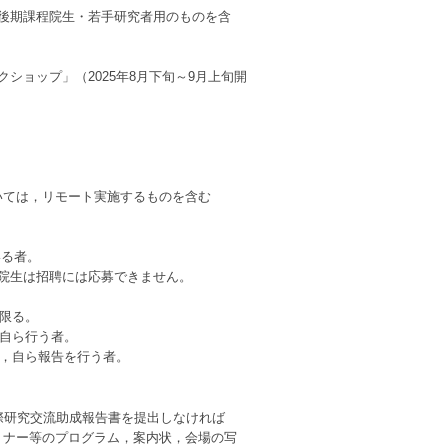
後期課程院生・若手研究者用のものを含
ショップ」（2025年8月下旬～9月上旬開
いては，リモート実施するものを含む
いる者。
院生は招聘には応募できません。
に限る。
を自ら行う者。
て，自ら報告を行う者。
際研究交流助成報告書を提出しなければ
ナー等のプログラム，案内状，会場の写