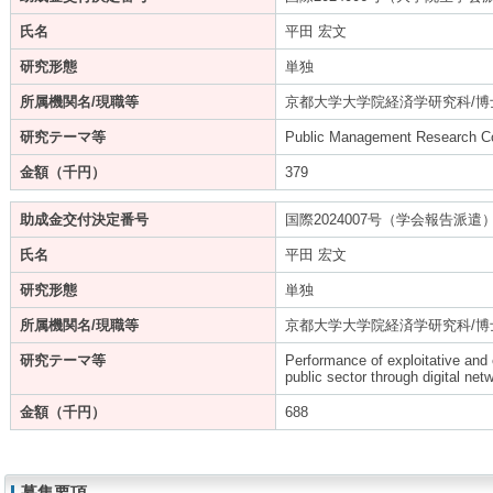
氏名
平田 宏文
研究形態
単独
所属機関名/現職等
京都大学大学院経済学研究科/博
研究テーマ等
Public Management Research C
金額（千円）
379
助成金交付決定番号
国際2024007号（学会報告派遣
氏名
平田 宏文
研究形態
単独
所属機関名/現職等
京都大学大学院経済学研究科/博
研究テーマ等
Performance of exploitative and e
public sector through digital net
金額（千円）
688
募集要項