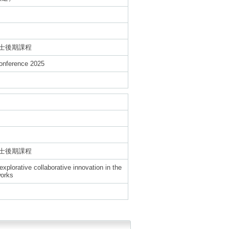
士後期課程
onference 2025
）
士後期課程
xplorative collaborative innovation in the
works