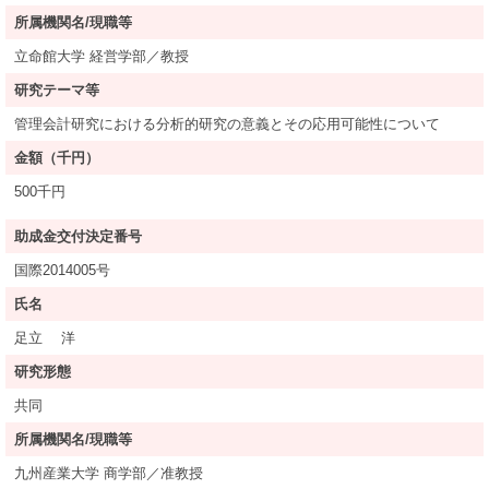
所属機関名/現職等
立命館大学 経営学部／教授
研究テーマ等
管理会計研究における分析的研究の意義とその応用可能性について
金額（千円）
500千円
助成金交付決定番号
国際2014005号
氏名
足立 洋
研究形態
共同
所属機関名/現職等
九州産業大学 商学部／准教授