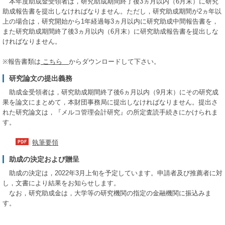
本年度助成金受領者は，研究助成期間終了後3ヵ月以内（6月末）に研究
助成報告書を提出しなければなりません。ただし，研究助成期間が2ヵ年以
上の場合は，研究開始から1年経過毎3ヵ月以内に研究助成中間報告書を，
また研究助成期間終了後3ヵ月以内（6月末）に研究助成報告書を提出しな
ければなりません。
※報告書類は
こちら
からダウンロードして下さい。
研究論文の提出義務
助成金受領者は，研究助成期間終了後6ヵ月以内（9月末）にその研究成
果を論文にまとめて，本財団事務局に提出しなければなりません。提出さ
れた研究論文は，『メルコ管理会計研究』の所定査読手続きにかけられま
す。
執筆要領
助成の決定および贈呈
助成の決定は，2022年3月上旬を予定しています。申請者及び推薦者に対
し，文書により結果をお知らせします。
なお，研究助成金は，大学等の研究機関の指定の金融機関に振込みま
す。