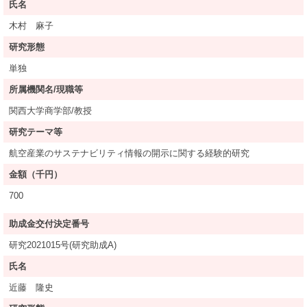
氏名
木村 麻子
研究形態
単独
所属機関名/現職等
関西大学商学部/教授
研究テーマ等
航空産業のサステナビリティ情報の開示に関する経験的研究
金額（千円）
700
助成金交付決定番号
研究2021015号(研究助成A)
氏名
近藤 隆史