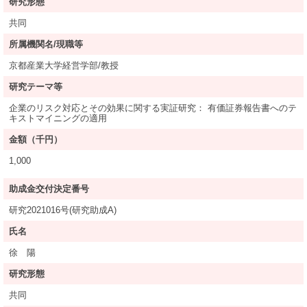
研究形態
共同
所属機関名/現職等
京都産業大学経営学部/教授
研究テーマ等
企業のリスク対応とその効果に関する実証研究： 有価証券報告書へのテ
キストマイニングの適用
金額（千円）
1,000
助成金交付決定番号
研究2021016号(研究助成A)
氏名
徐 陽
研究形態
共同