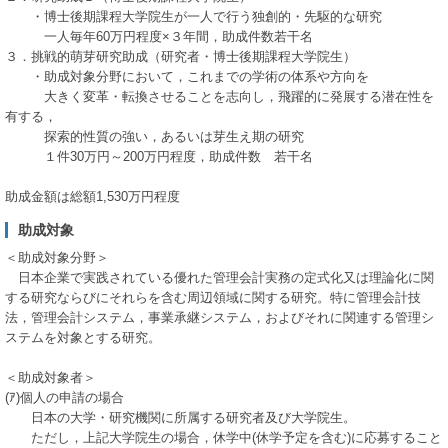
・博士後期課程大学院生が一人で行う独創的・先駆的な研究
一人毎年60万円程度×３年間，助成件数若干名
３．挑戦的萌芽研究助成（研究者・博士後期課程大学院生）
・助成対象分野において，これまでの学術の体系や方向を
大きく変革・転換させることを志向し，飛躍的に発展する潜在性を
有する，
探索的性質の強い，あるいは芽生え期の研究
１件30万円～200万円程度，助成件数 若干名
助成金額は総額1,530万円程度
助成対象
＜助成対象分野＞
日本企業で実践されている優れた管理会計実務の定式化又は理論化に関
する研究ならびにそれらを含む周辺領域に関する研究。特に管理会計技
法，管理会計システム，事業承継システム，およびそれに関連する管理シ
ステムを対象とする研究。
＜助成対象者＞
(ｱ)個人の申請の場合
日本の大学・研究機関に所属する研究者及び大学院生。
ただし，上記大学院生の場合，休学中(休学予定を含む)に応募すること