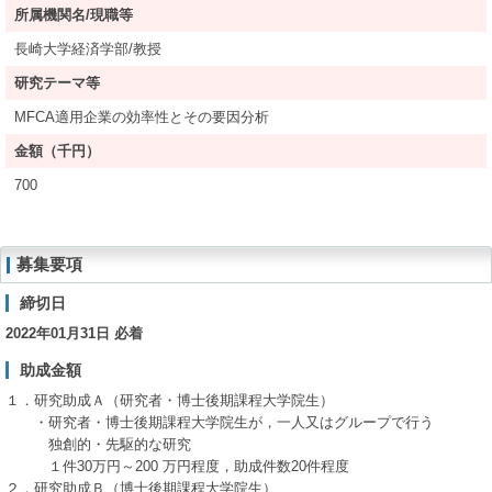
所属機関名/現職等
長崎大学経済学部/教授
研究テーマ等
MFCA適用企業の効率性とその要因分析
金額（千円）
700
募集要項
締切日
2022年01月31日 必着
助成金額
１．研究助成Ａ（研究者・博士後期課程大学院生）
・研究者・博士後期課程大学院生が，一人又はグループで行う
独創的・先駆的な研究
１件30万円～200 万円程度，助成件数20件程度
２．研究助成Ｂ（博士後期課程大学院生）