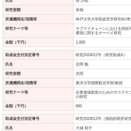
氏名
容 少聡
研究形態
単独
所属機関名/現職等
神戸大学大学院経営学研究科/博
研究テーマ等
サプライチェーンにおける持続
要因に関するサーベイ研究
金額（千円）
1,000
助成金交付決定番号
研究2024012号（研究助成A）
氏名
吉岡 勉
研究形態
共同
所属機関名/現職等
東洋大学国際観光学部/教授
研究テーマ等
企業価値創造のためのサステナ
の研究
金額（千円）
880
助成金交付決定番号
研究2024013号（挑戦的萌芽研
氏名
大城 朝子