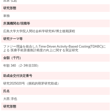
吉原 弘起
研究形態
単独
所属機関名/現職等
広島大学大学院人間社会科学研究科/博士後期課程
研究テーマ等
ファジー理論を統合したTime-Driven Activity-Based Costing(TDABC)に
よる 医療手術原価推計精度の向上に関する実証研究
金額（千円）
年額 340 （2･3年目330）
助成金交付決定番号
研究2025020号（挑戦的萌芽研究助成）
氏名
大西 淳也
研究形態