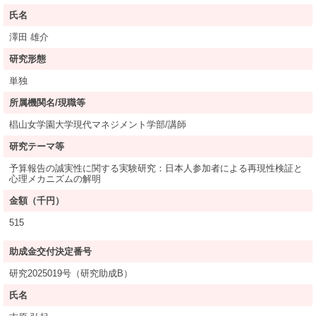
氏名
澤田 雄介
研究形態
単独
所属機関名/現職等
椙山女学園大学現代マネジメント学部/講師
研究テーマ等
予算報告の誠実性に関する実験研究：日本人参加者による再現性検証と
心理メカニズムの解明
金額（千円）
515
助成金交付決定番号
研究2025019号（研究助成B）
氏名