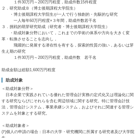
１件30万円～200万円程度，助成件数15件程度
２．研究助成Ｂ（博士後期課程大学院生）
・博士後期課程大学院生が一人で行う独創的・先駆的な研究
一人毎年60万円程度×３年間，助成件数若干名
３．挑戦的萌芽研究助成（研究者・博士後期課程大学院生）
・助成対象分野において，これまでの学術の体系や方向を大きく変
革・転換させることを志向し，
飛躍的に発展する潜在性を有する，探索的性質の強い，あるいは芽
生え期の研究
１件30万円～200万円程度，助成件数 若干名
助成金額は総額1,600万円程度
助成対象
＜助成対象分野＞
日本企業で実践されている優れた管理会計実務の定式化又は理論化に関
する研究ならびにそれらを含む周辺領域に関する研究。特に管理会計技
法，管理会計システム，事業承継システム，およびそれに関連する管理シ
ステムを対象とする研究。
＜助成対象者＞
(ｱ)個人の申請の場合：日本の大学・研究機関に所属する研究者及び大学院
生。