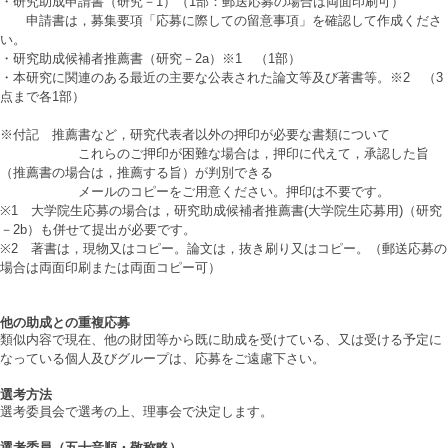
・研究助成申請書（研究－1）（1部：郵送応募の場合は両面印刷可）
申請書は，募集要項「応募に際しての留意事項」を確認して作成くださ
い。
・研究助成候補者推薦書（研究－2a）※1 （1部）
・本研究に関連のある最近の主要な公表された論文等及び著書等。※2 （3
点まで各1部）
※付記 推薦書など，研究代表者以外の押印が必要な書類について
これらのご押印が困難な場合は，押印に代えて，承認した旨
（推薦書の場合は，推薦する旨）が判別できる
メールのコピーをご用意ください。押印は不要です。
※1 大学院生応募の場合は，研究助成候補者推薦書(大学院生応募用)（研究
－2b）も併せて提出が必要です。
※2 著書は，現物又はコピー。論文は，抜き刷り又はコピー。（郵送応募の
場合は両面印刷または両面コピー可）
他の助成との重複応募
類似内容で現在、他の財団等から既に助成を受けている、又は受ける予定に
なっている個人及びグループは、応募をご遠慮下さい。
選考方法
選考委員会で選考の上、理事会で決定します。
選考委員（五十音順・敬称略）