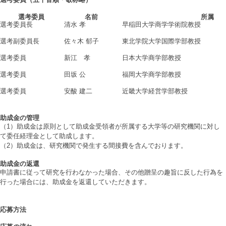
選考委員
名前
所属
選考委員長
清水 孝
早稲田大学商学学術院教授
選考副委員長
佐々木 郁子
東北学院大学国際学部教授
選考委員
新江 孝
日本大学商学部教授
選考委員
田坂 公
福岡大学商学部教授
選考委員
安酸 建二
近畿大学経営学部教授
助成金の管理
（1）助成金は原則として助成金受領者が所属する大学等の研究機関に対し
て委任経理金として助成します。
（2）助成金は、研究機関で発生する間接費を含んでおります。
助成金の返還
申請書に従って研究を行わなかった場合、その他贈呈の趣旨に反した行為を
行った場合には、助成金を返還していただきます。
応募方法