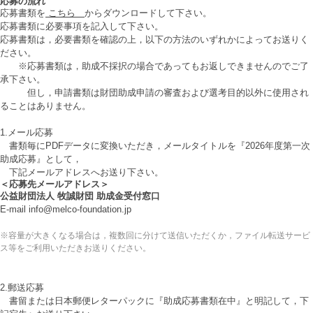
応募の流れ
応募書類を
こちら
からダウンロードして下さい。
応募書類に必要事項を記入して下さい。
応募書類は，必要書類を確認の上，以下の方法のいずれかによってお送りく
ださい。
※応募書類は，助成不採択の場合であってもお返しできませんのでご了
承下さい。
但し，申請書類は財団助成申請の審査および選考目的以外に使用され
ることはありません。
1.メール応募
書類毎にPDFデータに変換いただき，メールタイトルを『2026年度第一次
助成応募』として，
下記メールアドレスへお送り下さい。
＜応募先メールアドレス＞
公益財団法人 牧誠財団 助成金受付窓口
E-mail info@melco-foundation.jp
※容量が大きくなる場合は，複数回に分けて送信いただくか，ファイル転送サービ
ス等をご利用いただきお送りください。
2.郵送応募
書留または日本郵便レターパックに『助成応募書類在中』と明記して，下