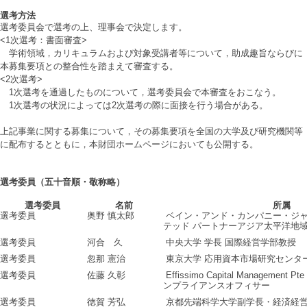
選考方法
選考委員会で選考の上、理事会で決定します。
<1次選考：書面審査>
学術領域，カリキュラムおよび対象受講者等について，助成趣旨ならびに
本募集要項との整合性を踏まえて審査する。
<2次選考>
1次選考を通過したものについて，選考委員会で本審査をおこなう。
1次選考の状況によっては2次選考の際に面接を行う場合がある。
上記事業に関する募集について，その募集要項を全国の大学及び研究機関等
に配布するとともに，本財団ホームページにおいても公開する。
選考委員（五十音順・敬称略）
選考委員
名前
所属
選考委員
奥野 慎太郎
ベイン・アンド・カンパニー・ジ
テッド パートナーアジア太平洋地
選考委員
河合 久
中央大学 学長 国際経営学部教授
選考委員
忽那 憲治
東京大学 応用資本市場研究センター
選考委員
佐藤 久彰
Effissimo Capital Management
ンプライアンスオフィサー
選考委員
徳賀 芳弘
京都先端科学大学副学長・経済経営