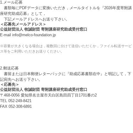
1.メール応募
書類毎にPDFデータに変換いただき，メールタイトルを『2026年度寄附講
座研究助成応募』として，
下記メールアドレスへお送り下さい。
＜応募先メールアドレス＞
公益財団法人 牧誠財団 寄附講座研究助成受付窓口
E-mail info@melco-foundation.jp
※容量が大きくなる場合は，複数回に分けて送信いただくか，ファイル転送サービ
ス等をご利用いただきお送りください。
2.郵送応募
書留または日本郵便レターパックに『助成応募書類在中』と明記して，下
記宛先へお送り下さい。
＜応募先＞
公益財団法人 牧誠財団 寄附講座研究助成受付窓口
〒468-0056 愛知県名古屋市天白区島田四丁目1701番の2
TEL 052-249-8421
FAX 052-308-6891