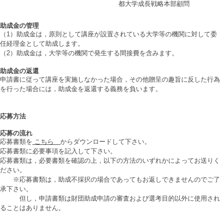
都大学成長戦略本部顧問
助成金の管理
（1）助成金は，原則として講座が設置されている大学等の機関に対して委
任経理金として助成します。
（2）助成金は，大学等の機関で発生する間接費を含みます。
助成金の返還
申請書に従って講座を実施しなかった場合，その他贈呈の趣旨に反した行為
を行った場合には，助成金を返還する義務を負います。
応募方法
応募の流れ
応募書類を
こちら
からダウンロードして下さい。
応募書類に必要事項を記入して下さい。
応募書類は，必要書類を確認の上，以下の方法のいずれかによってお送りく
ださい。
※応募書類は，助成不採択の場合であってもお返しできませんのでご了
承下さい。
但し，申請書類は財団助成申請の審査および選考目的以外に使用され
ることはありません。