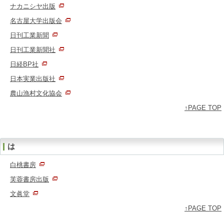
ナカニシヤ出版
名古屋大学出版会
日刊工業新聞
日刊工業新聞社
日経BP社
日本実業出版社
農山漁村文化協会
↑PAGE TOP
は
白桃書房
芙蓉書房出版
文眞堂
↑PAGE TOP