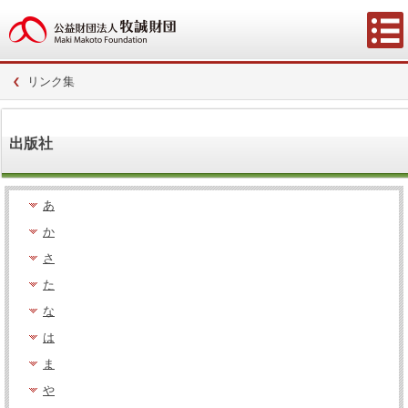
リンク集
出版社
あ
か
さ
た
な
は
ま
や