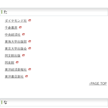
た
ダイヤモンド社
千倉書房
中央経済社
東海大学出版部
東京大学出版会
同文館出版
同友館
東洋経済新報社
東洋書店新社
↑PAGE TOP
な