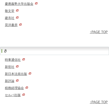
慶應義塾大学出版会
敬文堂
建帛社
晃洋書房
↑PAGE TOP
さ
時事通信社
新世社
新日本法規出版
新評論
税務経理協会
セルバ出版
↑PAGE TOP