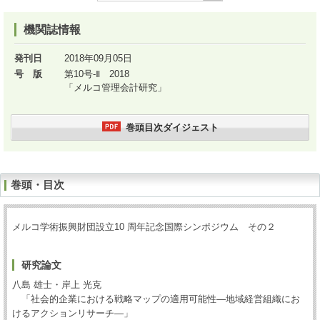
機関誌情報
発刊日
2018年09月05日
号 版
第10号-Ⅱ 2018
「メルコ管理会計研究」
巻頭目次ダイジェスト
巻頭・目次
メルコ学術振興財団設立10 周年記念国際シンポジウム その２
研究論文
八島 雄士・岸上 光克
「社会的企業における戦略マップの適用可能性―地域経営組織にお
けるアクションリサーチ―」