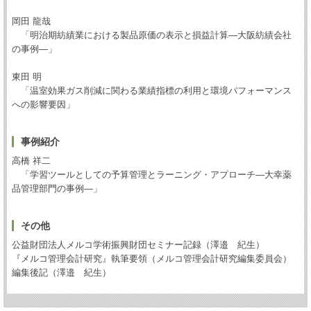
岡田 龍哉
「明治期紡績業における製品原価の表示と損益計算―大阪紡績会社
の事例―」
東田 明
「温室効果ガス削減に関わる業績指標の利用と環境パフォーマンス
への影響要因」
事例紹介
高橋 祥二
「学習ツールとしての予算管理とラーニング・アプローチ―大幸薬
品管理部門の事例―」
その他
公益財団法人メルコ学術振興財団セミナー記録（澤邉 紀生）
『メルコ管理会計研究』執筆要領（メルコ管理会計研究編集委員会）
編集後記（澤邉 紀生）