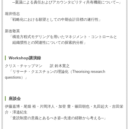
─稟議による責任およびアカウンタビリティ共有機能について─」
堀井悟志
「戦略化における願望としての中期会計目標の遂行性」
新改敬英
「構造方程式モデリングを用いたマネジメント・コントロールと
組織慣性との関連性についての探索的分析」
Workshop講演録
クリス・チャップマン 訳 鈴木寛之
「リサーチ・クエスチョンの理論化（Theorising research
questions）」
座談会
伊藤嘉博・尾畑 裕・片岡洋人・加登 豊・篠田朝也・丸田起大・吉田栄
介・澤邉紀生
「査読制度の意義とあるべき姿─先達の経験から考える─」