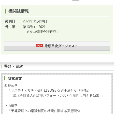
機関誌情報
発刊日
2021年11月10日
号 版
第13号-Ⅰ 2021
「メルコ管理会計研究」
巻頭目次ダイジェスト
巻頭・目次
研究論文
西谷公孝
「サステナビリティ会計はSDGs 促進手法となり得るか
─環境会計導入が環境パフォーマンスと生産性に与える効果─」
上山晋平
「予算管理上の稟議制度の機能に関する実態調査