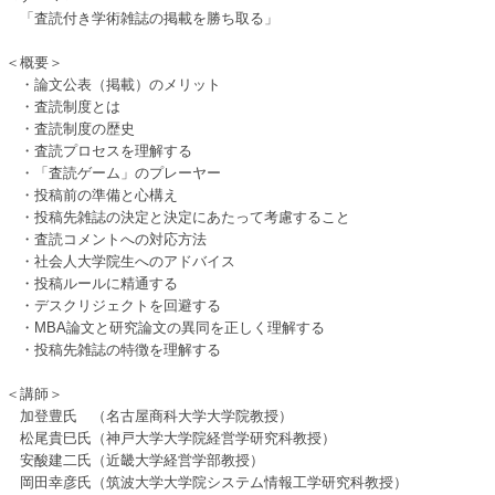
「査読付き学術雑誌の掲載を勝ち取る」
＜概要＞
・論文公表（掲載）のメリット
・査読制度とは
・査読制度の歴史
・査読プロセスを理解する
・「査読ゲーム」のプレーヤー
・投稿前の準備と心構え
・投稿先雑誌の決定と決定にあたって考慮すること
・査読コメントへの対応方法
・社会人大学院生へのアドバイス
・投稿ルールに精通する
・デスクリジェクトを回避する
・MBA論文と研究論文の異同を正しく理解する
・投稿先雑誌の特徴を理解する
＜講師＞
加登豊氏 （名古屋商科大学大学院教授）
松尾貴巳氏（神戸大学大学院経営学研究科教授）
安酸建二氏（近畿大学経営学部教授）
岡田幸彦氏（筑波大学大学院システム情報工学研究科教授）